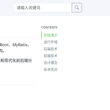
CONTENTS
在线演示
运行环境
ot、MyBatis、
后端技术
构。
前端技术
染和现代化前后端分
设计理念
技术亮点