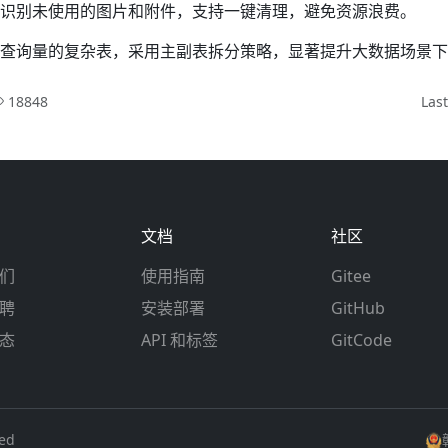
识别未使用的图片和附件，支持一键清理，避免资源浪费。
查询量的复杂表，采用主副表拆分策略，显著提升大数据场景下
18848
Las
文档
社区
们
使用指南
Gitee
聘
安装部署
GitHub
态
API 和标签
GitCode
ved