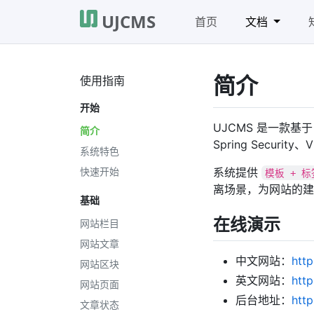
UJCMS
首页
文档
简介
使用指南
开始
UJCMS 是一款基于 
简介
Spring Securi
系统特色
快速开始
系统提供
模板 + 标
离场景，为网站的建
基础
在线演示
网站栏目
网站文章
中文网站：
htt
网站区块
英文网站：
htt
网站页面
后台地址：
htt
文章状态