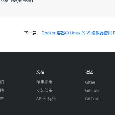
nami.com/bitnami

下一篇：
Docker 容器中 Linux 的 VI 编辑器使用 Esc 无效的处
文档
社区
们
使用指南
Gitee
聘
安装部署
GitHub
态
API 和标签
GitCode