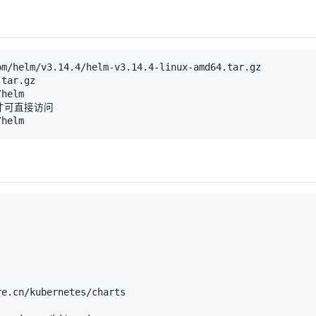
m/helm/v3.14.4/helm-v3.14.4-linux-amd64.tar.gz

tar.gz

helm

接才可直接访问

/helm
e.cn/kubernetes/charts
