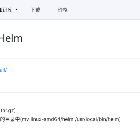
知识库
下载
价格
 Helm
all/
tar.gz)
 linux-amd64/helm /usr/local/bin/helm)