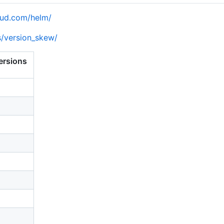
loud.com/helm/
s/version_skew/
ersions