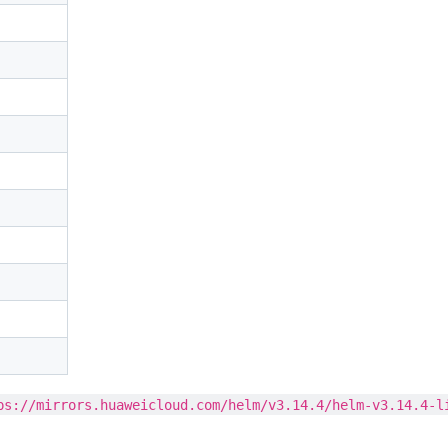
ps://mirrors.huaweicloud.com/helm/v3.14.4/helm-v3.14.4-l